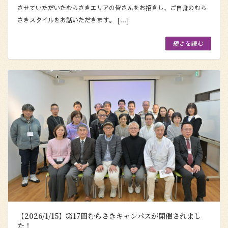
させていただいたむらさきエリアの皆さんをお招きし、ご自身のむら
さきスタイルをお話いただきます。 […]
続きを読む
【2026/1/15】第17回むらさきキャンパスが開催されまし
た！