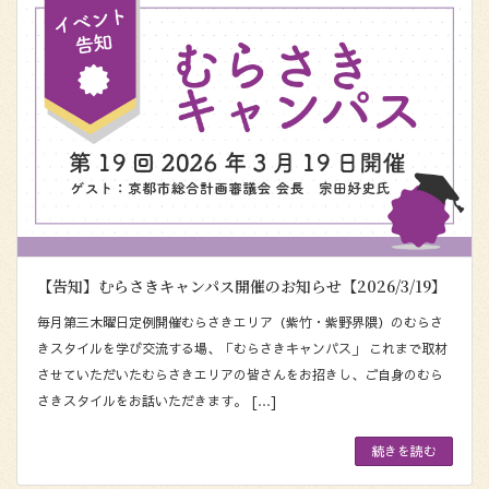
【告知】むらさきキャンパス開催のお知らせ【2026/3/19】
毎月第三木曜日定例開催むらさきエリア（紫竹・紫野界隈）のむらさ
きスタイルを学び交流する場、「むらさきキャンパス」 これまで取材
させていただいたむらさきエリアの皆さんをお招きし、ご自身のむら
さきスタイルをお話いただきます。 […]
続きを読む