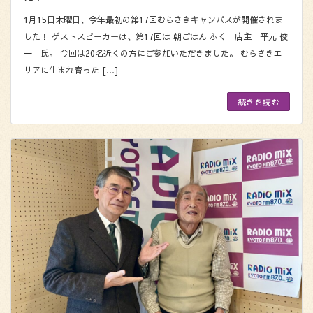
1月15日木曜日、今年最初の第17回むらさきキャンパスが開催されま
した！ ゲストスピーカーは、第17回は 朝ごはん ふく 店主 平元 俊
一 氏。 今回は20名近くの方にご参加いただきました。 むらさきエ
リアに生まれ育った […]
続きを読む