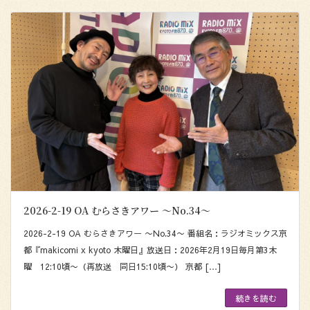
2026-2-19 OA むらさきアワー 〜No.34〜
2026-2-19 OA むらさきアワー 〜No.34〜 番組名：ラジオミックス京
都『makicomi x kyoto 木曜日』放送日：2026年2月19日毎月第3木
曜 12:10頃〜（再放送 同日15:10頃〜） 京都 […]
続きを読む