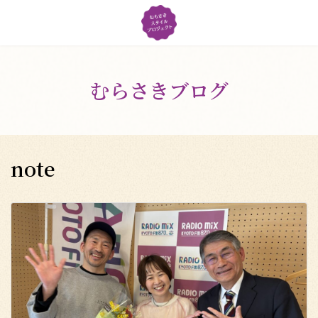
コ
ナ
ン
ビ
テ
ゲ
ン
ー
ツ
シ
へ
ョ
むらさきブログ
ス
ン
キ
に
ッ
移
プ
動
note