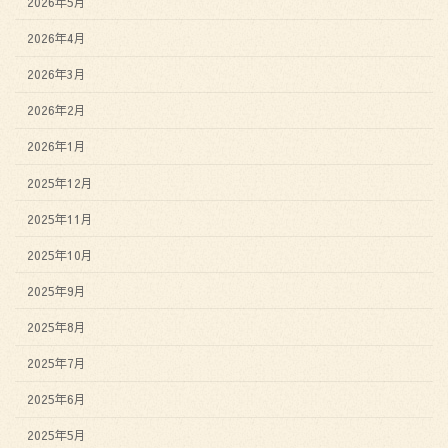
2026年5月
2026年4月
2026年3月
2026年2月
2026年1月
2025年12月
2025年11月
2025年10月
2025年9月
2025年8月
2025年7月
2025年6月
2025年5月