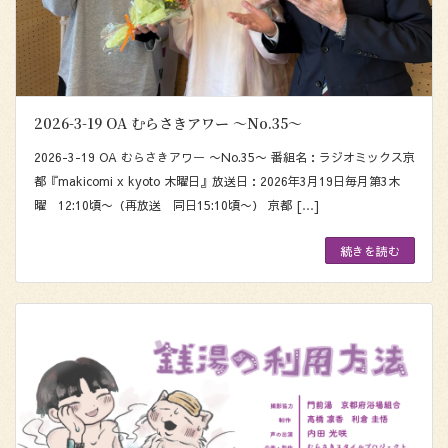
2026-3-19 OA むらさきアワー 〜No.35〜
2026-3-19 OA むらさきアワー 〜No.35〜 番組名：ラジオミックス京
都『makicomi x kyoto 木曜日』放送日：2026年3月19日毎月第3木
曜 12:10頃〜（再放送 同日15:10頃〜） 京都 […]
続きを読む