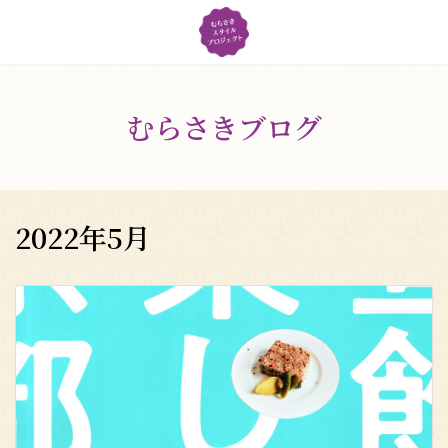
コ
ナ
ン
ビ
テ
ゲ
ン
ー
ツ
シ
へ
ョ
むらさきブログ
ス
ン
キ
に
ッ
移
プ
動
2022年5月