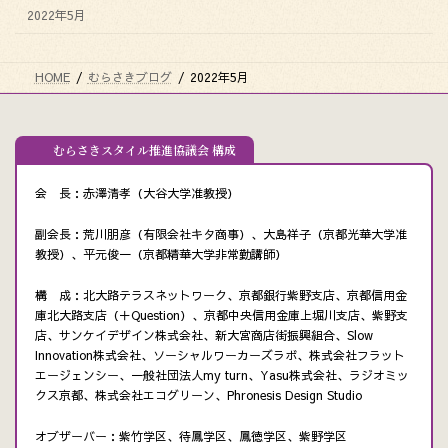
2022年5月
HOME
むらさきブログ
2022年5月
むらさきスタイル推進協議会 構成
会 長：赤澤清孝（大谷大学准教授）
副会長：荒川朋彦（有限会社キタ商事）、大島祥子（京都光華大学准
教授）、平元俊一（京都精華大学非常勤講師）
構 成：北大路テラスネットワーク、京都銀行紫野支店、京都信用金
庫北大路支店（＋Question）、京都中央信用金庫上堀川支店、紫野支
店、サンケイデザイン株式会社、新大宮商店街振興組合、Slow
Innovation株式会社、ソーシャルワーカーズラボ、株式会社フラット
エージェンシー、一般社団法人my turn、Yasu株式会社、ラジオミッ
クス京都、株式会社エコグリーン、Phronesis Design Studio
オブザーバー：紫竹学区、待鳳学区、鳳徳学区、紫野学区