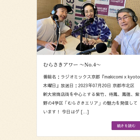
むらさきアワー 〜No.4〜
番組名：ラジオミックス京都『makicomi x kyoto
木曜日』放送日：2023年07月20日 京都市北区
新大宮商店街を中心とする紫竹、待鳳、鳳徳、紫
野の4学区「むらさきエリア」の魅力を発信して
います！ 今日はゲ […]
続きを読む