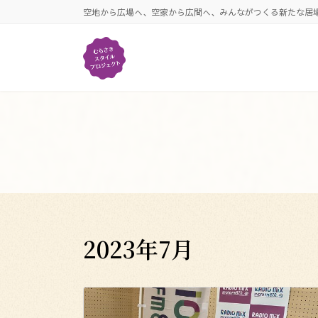
コ
ナ
空地から広場へ、空家から広間へ、みんながつくる新たな居
ン
ビ
テ
ゲ
ン
ー
ツ
シ
へ
ョ
ス
ン
キ
に
ッ
移
プ
動
2023年7月