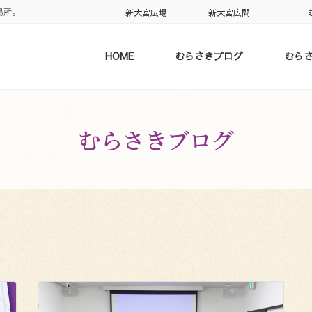
場所。
新大宮広場
新大宮広間
HOME
むらさきブログ
むら
むらさきブログ