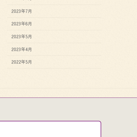
2023年7月
2023年6月
2023年5月
2023年4月
2022年5月