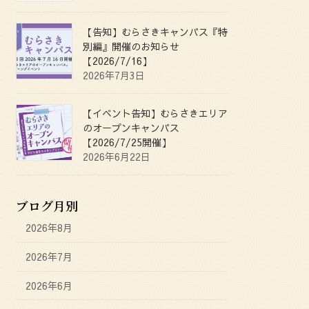
【告知】むらさきキャンパス『特
別編』開催のお知らせ
【2026/7/16】
2026年7月3日
【イベント告知】むらさきエリア
のオープンキャンパス
【2026/7/25開催】
2026年6月22日
ブログ月別
2026年8月
2026年7月
2026年6月