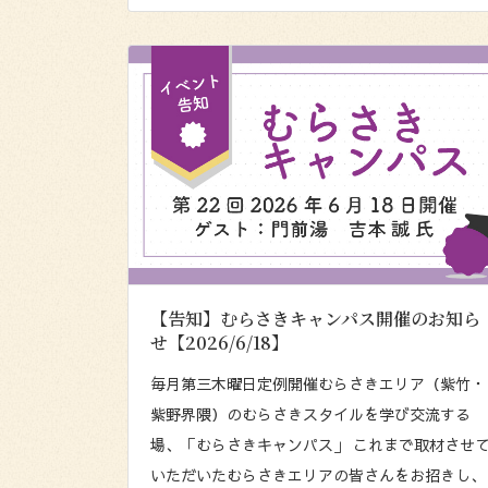
【告知】むらさきキャンパス開催のお知ら
せ【2026/6/18】
毎月第三木曜日定例開催むらさきエリア（紫竹・
紫野界隈）のむらさきスタイルを学び交流する
場、「むらさきキャンパス」 これまで取材させ
いただいたむらさきエリアの皆さんをお招きし、