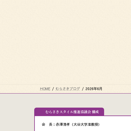
HOME
むらさきブログ
2026年6月
むらさきスタイル推進協議会 構成
会 長：赤澤清孝（大谷大学准教授）