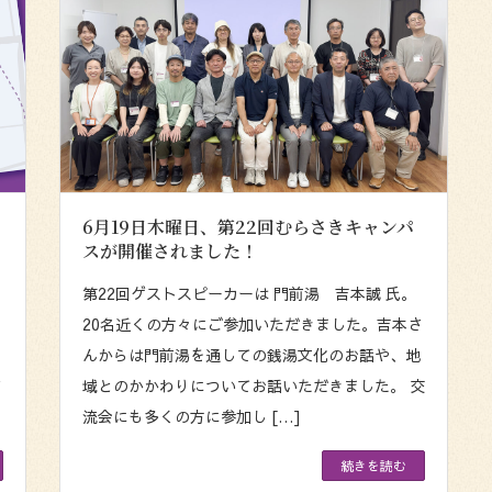
6月19日木曜日、第22回むらさきキャンパ
スが開催されました！
第22回ゲストスピーカーは 門前湯 吉本誠 氏。
20名近くの方々にご参加いただきました。吉本さ
んからは門前湯を通しての銭湯文化のお話や、地
さ
域とのかかわりについてお話いただきました。 交
流会にも多くの方に参加し […]
続きを読む