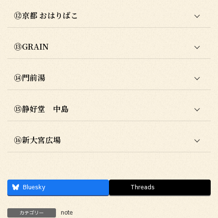
⑫京都 おはりばこ
⑬GRAIN
⑭門前湯
⑮静好堂 中島
⑯新大宮広場
Bluesky
Threads
note
カテゴリー