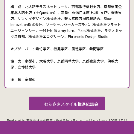
構 成：北大路テラスネットワーク、京都銀行紫野支店、京都信用金
庫北大路支店（＋Question）、京都中央信用金庫上堀川支店、紫野支
店、サンケイデザイン株式会社、新大宮商店街振興組合、Slow
Innovation株式会社、ソーシャルワーカーズラボ、株式会社フラット
エージェンシー、一般社団法人my turn、Yasu株式会社、ラジオミッ
クス京都、株式会社エコグリーン、Phronesis Design Studio
オブザーバー：紫竹学区、待鳳学区、鳳徳学区、紫野学区
協 力：京都市、大谷大学、京都精華大学、京都産業大学、佛教大
学、立命館大学
後 援：京都市
むらさきスタイル推進協議会
Produced by 有限会社キタ商事・株式会社フラットエージェンシー・100坪プロジ
ェクト
Copyright © むらさきスタイルプロジェクト All Rights Reserved.