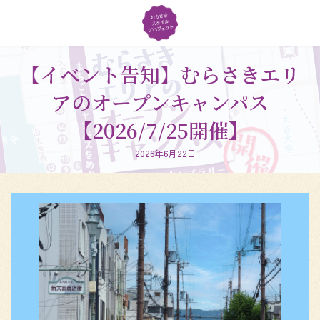
コ
ナ
ン
ビ
テ
ゲ
ン
ー
ツ
シ
【イベント告知】むらさきエリ
へ
ョ
アのオープンキャンパス
ス
ン
キ
に
【2026/7/25開催】
ッ
移
プ
動
2026年6月22日