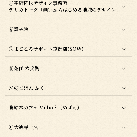
⑤平野拓也デザイン事務所
デリカトーク「無いからはじめる地域のデザイン」
⑥雲林院
⑦まごころサポート京都店(SOW)
⑧茶匠 六兵衛
⑨朝ごはん ふく
⑩絵本カフェ Mébaé （めばえ）
⑪大徳寺一久