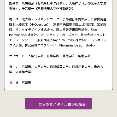
副会長：荒川朋彦（有限会社キタ商事）、大島祥子（京都光華大学准
教授）、平元俊一（京都精華大学非常勤講師）
構 成：北大路テラスネットワーク、京都銀行紫野支店、京都信用金
庫北大路支店（＋Question）、京都中央信用金庫上堀川支店、紫野支
店、サンケイデザイン株式会社、新大宮商店街振興組合、Slow
Innovation株式会社、ソーシャルワーカーズラボ、株式会社フラット
エージェンシー、一般社団法人my turn、Yasu株式会社、ラジオミッ
クス京都、株式会社エコグリーン、Phronesis Design Studio
オブザーバー：紫竹学区、待鳳学区、鳳徳学区、紫野学区
協 力：京都市、大谷大学、京都精華大学、京都産業大学、佛教大
学、立命館大学
後 援：京都市
むらさきスタイル推進協議会