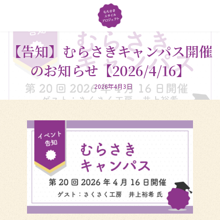
コ
ナ
ン
ビ
テ
ゲ
ン
ー
ツ
シ
【告知】むらさきキャンパス開催
へ
ョ
のお知らせ【2026/4/16】
ス
ン
キ
に
ッ
移
2026年4月3日
プ
動