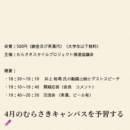
会費：500円（謝金及び茶菓代）（大学生以下無料）
主催：むらさきスタイルプロジェクト推進協議会
概要：
・18：30〜19：10 井上 裕希 氏の動画上映とゲストスピーチ
・19：10〜19：40 質疑応答（会長 コメント）
・19：40〜20：30 交流会 （茶菓、ビール有）
4月のむらさきキャンパスを予習する