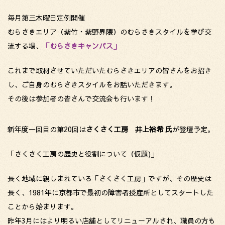
毎月第三木曜日定例開催
むらさきエリア（紫竹・紫野界隈）のむらさきスタイルを学び交
流する場、
「むらさきキャンパス」
これまで取材させていただいたむらさきエリアの皆さんをお招き
し、ご自身のむらさきスタイルをお話いただきます。
その後は参加者の皆さんで交流会も行います！
新年度一回目の第20回は
さくさく工房 井上裕希 氏
が登壇予定。
「さくさく工房の歴史と役割について（仮題)」
長く地域に親しまれている「さくさく工房」ですが、その歴史は
長く、1981年に京都市で最初の障害者授産所としてスタートした
ことから始まります。
昨年3月にはより明るい店舗としてリニューアルされ、職員の方も