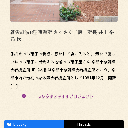
就労継続B型事業所 さくさく工房 所長 井上 裕
希 氏
手描きのお菓子の看板に惹かれて店に入ると、 素朴で優し
い味のお菓子に出会える地域のお菓子屋さん 京都市紫野障
害者授産所 正式名称は京都市紫野障害者授産所という。京
都市内で最初の身体障害者授産所として1981年12月に開所
[…]
むらさきスタイルプロジェクト
Bluesky
Threads