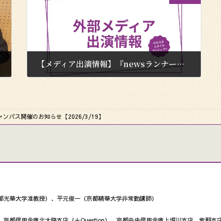
【メディア出演情報】『newsランナー』にてむらさきエリアが紹介されます
2026年3月4日
ンパス開催のお知らせ【2026/3/19】
都光華大学准教授）、平元俊一（京都精華大学非常勤講師）
京都信用金庫北大路支店（＋Question）、京都中央信用金庫上堀川支店、紫野