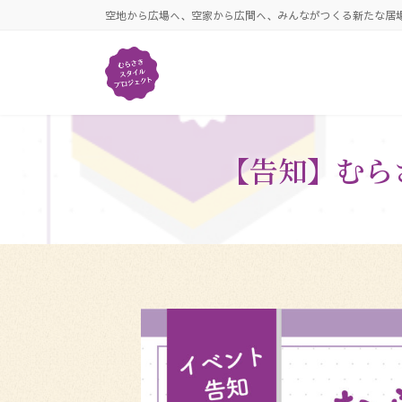
コ
ナ
空地から広場へ、空家から広間へ、みんながつくる新たな居
ン
ビ
テ
ゲ
ン
ー
ツ
シ
へ
ョ
ス
ン
キ
に
【告知】むらさ
ッ
移
プ
動