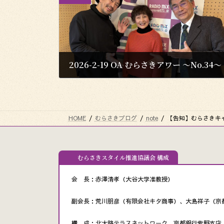
2026-2-19 OA むらさきアワー 〜No.34〜
2026年3月2日
HOME
むらさきブログ
note
【告知】むらさきキャ
むらさきスタイル推進協議会 構成
会 長：赤澤清孝（大谷大学准教授）
副会長：荒川朋彦（有限会社キタ商事）、大島祥子（京
構 成：北大路テラスネットワーク、京都銀行紫野支店、