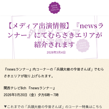
コ
ナ
ン
ビ
テ
ゲ
ン
ー
ツ
シ
【メディア出演情報】『newsラ
へ
ョ
ンナー』にてむらさきエリアが
ス
ン
キ
に
紹介されます
ッ
移
プ
動
2026年3月4日
『newsランナー』内コーナーの「兵頭大樹の今昔さんぽ」でむら
さきエリアが取り上げられます。
関西テレビ8ch 『newsランナー』
2026年3月20日（金）夕方6時～7時
▼これまでの「兵頭大樹の今昔さんぽ」のコーナー特集はこちら