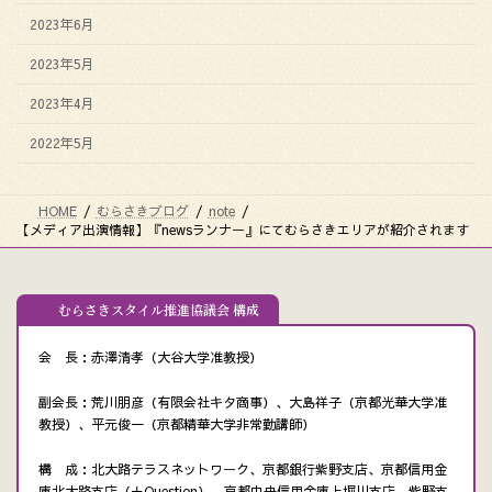
2023年6月
2023年5月
2023年4月
2022年5月
HOME
むらさきブログ
note
【メディア出演情報】『newsランナー』にてむらさきエリアが紹介されます
むらさきスタイル推進協議会 構成
会 長：赤澤清孝（大谷大学准教授）
副会長：荒川朋彦（有限会社キタ商事）、大島祥子（京都光華大学准
教授）、平元俊一（京都精華大学非常勤講師）
構 成：北大路テラスネットワーク、京都銀行紫野支店、京都信用金
庫北大路支店（＋Question）、京都中央信用金庫上堀川支店、紫野支