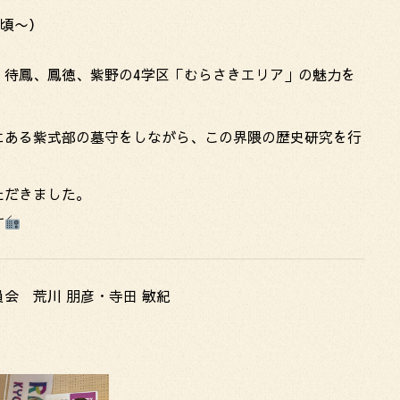
0頃〜）
、待鳳、鳳徳、紫野の4学区「むらさきエリア」の魅力を
にある紫式部の墓守をしながら、この界隈の歴史研究を行
ただきました。
す
会 荒川 朋彦・寺田 敏紀