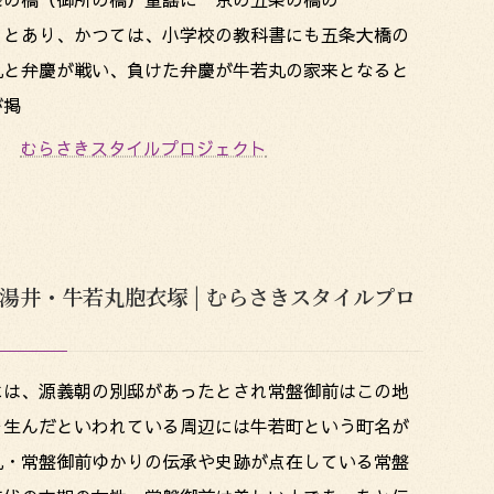
”とあり、かつては、小学校の教科書にも五条大橋の
丸と弁慶が戦い、負けた弁慶が牛若丸の家来となると
が掲
むらさきスタイルプロジェクト
湯井・牛若丸胞衣塚 | むらさきスタイルプロ
には、源義朝の別邸があったとされ常盤御前はこの地
を生んだといわれている周辺には牛若町という町名が
丸・常盤御前ゆかりの伝承や史跡が点在している常盤