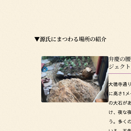
▼源氏にまつわる場所の紹介
弁慶の腰
ジェクト
大徳寺通
に高さ1メ
の大石が
け、夜な
う。多く
いる。五