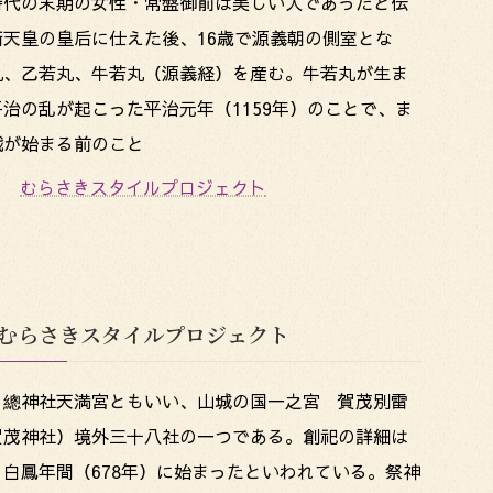
時代の末期の女性・常盤御前は美しい人であったと伝
衛天皇の皇后に仕えた後、16歳で源義朝の側室とな
丸、乙若丸、牛若丸（源義経）を産む。牛若丸が生ま
治の乱が起こった平治元年（1159年）のことで、ま
戦が始まる前のこと
むらさきスタイルプロジェクト
| むらさきスタイルプロジェクト
、總神社天満宮ともいい、山城の国一之宮 賀茂別雷
賀茂神社）境外三十八社の一つである。創祀の詳細は
白鳳年間（678年）に始まったといわれている。祭神