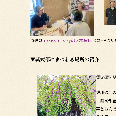
放送は
makicomi x kyoto 木曜日
のHPよ
▼紫式部にまつわる場所の紹介
紫式部 
堀川通北
「紫式部
墓と並んで