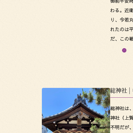
御前平安
わる。近
り、今若
れたのは平
だ、この
総神社 
総神社は
神社（上
不明だが、