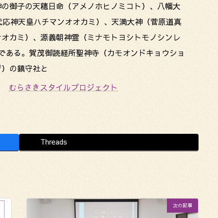
神の御子の天穂日命（アメノホヒノミコト）、八幡大
5代応神天皇ハチマンオオカミ）、天満大神（菅原道真
オオカミ）、源義朝神霊（ミナモトヨシトモノシンレ
柱である。賀茂御読経所聖神寺（カモオンドキョウショ
ジ）の鎮守社と
むらさきスタイルプロジェクト
Threads
次の記事