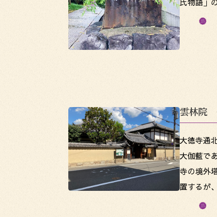
氏物語」の
雲林院 
大徳寺通
大伽藍であ
寺の境外
置するが、