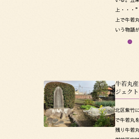
上・・・
上で牛若
いう物語
牛若丸産
ジェクト
北区紫竹
で牛若丸
残り牛若