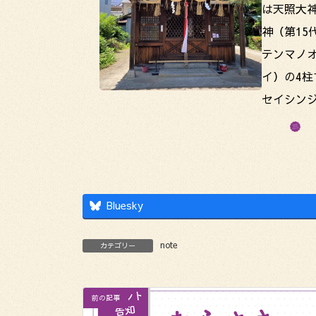
は天照大
神（第1
テンマノ
イ）の4
セイシン
Bluesky
note
カテゴリー
前の記事