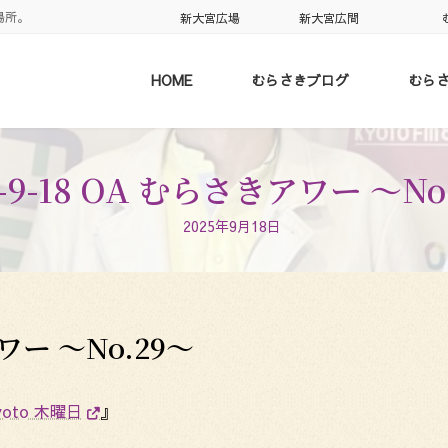
場所。
新大宮広場
新大宮広間
HOME
むらさきブログ
むら
5-9-18 OA むらさきアワー 〜No
2025年9月18日
アワー 〜No.29〜
kyoto 木曜日
』