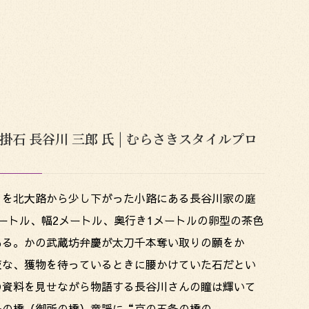
掛石 長谷川 三郎 氏 | むらさきスタイルプロ
りを北大路から少し下がった小路にある長谷川家の庭
ートル、幅2メートル、奥行き1メートルの卵型の茶色
ある。かの武蔵坊弁慶が太刀千本奪い取りの願をか
夜な、獲物を待っているときに腰かけていた石だとい
の資料を見せながら物語する長谷川さんの瞳は輝いて
条の橋（御所の橋）童謡に“京の五条の橋の