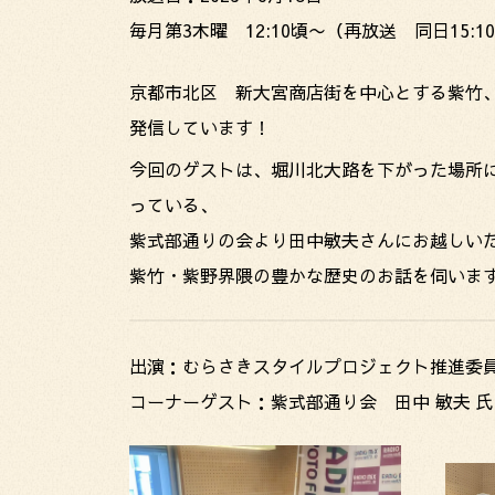
毎月第3木曜 12:10頃〜（再放送 同日15:1
京都市北区 新大宮商店街を中心とする紫竹
発信しています！
今回のゲストは、堀川北大路を下がった場所
っている、
紫式部通りの会より田中敏夫さんにお越しい
紫竹・紫野界隈の豊かな歴史のお話を伺いま
出演：むらさきスタイルプロジェクト推進委員
コーナーゲスト：紫式部通り会 田中 敏夫 氏