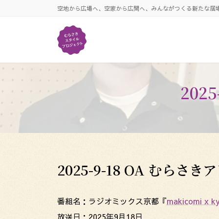
コ
ナ
空地から広場へ、空家から広間へ、みんながつくる新たな居
ン
ビ
テ
ゲ
ン
ー
ツ
シ
へ
ョ
ス
ン
キ
に
202
ッ
移
プ
動
2025-9-18 OA むらさき
番組名：ラジオミックス京都『
makicomi x 
放送日：2025年9月18日