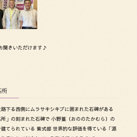
りお聞きいただけます♪
墓所
大路下る西側にムラサキシキブに囲まれた石碑がある
墓所」の刻まれた石碑で 小野篁（おののたかむら）の
建てられている 紫式部 世界的な評価を得ている「源