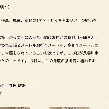
0頃〜）
、待鳳、鳳徳、紫野の4学区「むらさきエリア」の魅力を
二筋下がって西に入った小路にお住いの長谷川三郎さん。
いわれる幅２メートル奥行１メートル、高さ１メートルの
々、米屋をされている古いお家ですが、この石が長谷川家
とのことです。 今日は、この弁慶の腰掛石に纏わるお
会 寺田 敏紀
氏