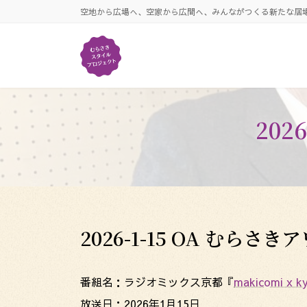
コ
ナ
空地から広場へ、空家から広間へ、みんながつくる新たな居
ン
ビ
テ
ゲ
ン
ー
ツ
シ
へ
ョ
ス
ン
キ
に
202
ッ
移
プ
動
2026-1-15 OA むらさき
番組名：ラジオミックス京都『
makicomi x 
放送日：2026年1月15日