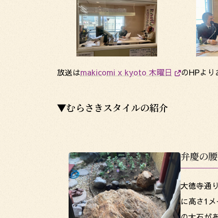
放送は
makicomi x kyoto 木曜日
のHPよ
▼むらさきスタイルの紹介
弁慶の腰
大徳寺通
に高さ1メ
の大石が