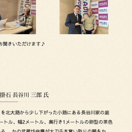
りお聞きいただけます♪
掛石 長谷川 三郎 氏
りを北大路から少し下がった小路にある長谷川家の庭
ートル、幅2メートル、奥行き1メートルの卵型の茶色
ある。 かの武蔵坊弁慶が太刀千本奪い取りの願をか