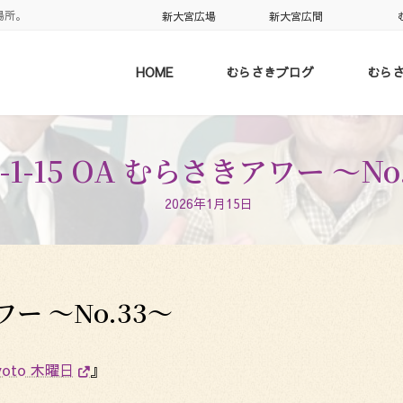
場所。
新大宮広場
新大宮広間
HOME
むらさきブログ
むら
6-1-15 OA むらさきアワー 〜No
2026年1月15日
アワー 〜No.33〜
kyoto 木曜日
』