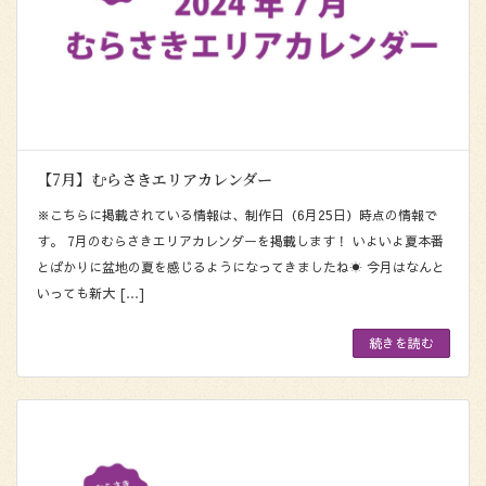
【7月】むらさきエリアカレンダー
※こちらに掲載されている情報は、制作日（6月25日）時点の情報で
す。 7月のむらさきエリアカレンダーを掲載します！ いよいよ夏本番
とばかりに盆地の夏を感じるようになってきましたね☀ 今月はなんと
いっても新大 […]
続きを読む