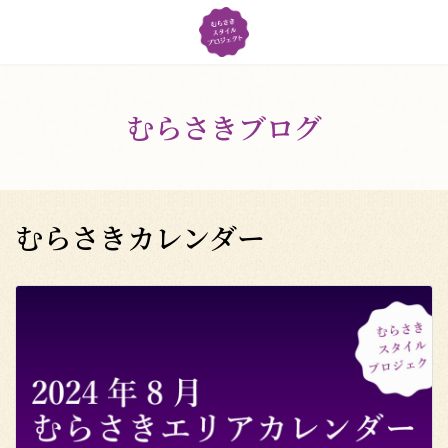
コ
ナ
ン
ビ
テ
ゲ
ン
ー
ツ
シ
へ
ョ
むらさきブログ
ス
ン
キ
に
ッ
移
プ
動
むらさきカレンダー