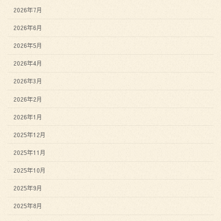
2026年7月
2026年6月
2026年5月
2026年4月
2026年3月
2026年2月
2026年1月
2025年12月
2025年11月
2025年10月
2025年9月
2025年8月