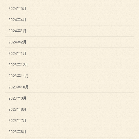
2024年5月
2024年4月
2024年3月
2024年2月
2024年1月
2023年12月
2023年11月
2023年10月
2023年9月
2023年8月
2023年7月
2023年6月