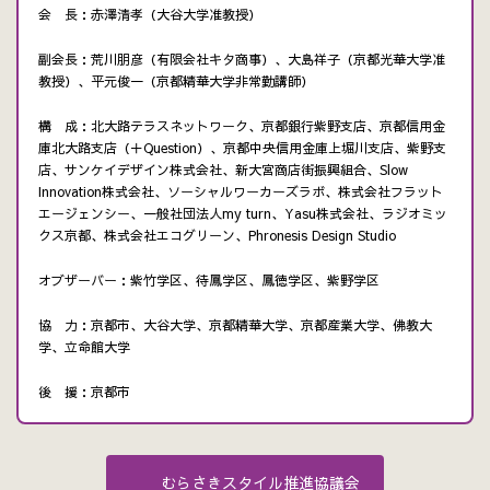
会 長：赤澤清孝（大谷大学准教授）
副会長：荒川朋彦（有限会社キタ商事）、大島祥子（京都光華大学准
教授）、平元俊一（京都精華大学非常勤講師）
構 成：北大路テラスネットワーク、京都銀行紫野支店、京都信用金
庫北大路支店（＋Question）、京都中央信用金庫上堀川支店、紫野支
店、サンケイデザイン株式会社、新大宮商店街振興組合、Slow
Innovation株式会社、ソーシャルワーカーズラボ、株式会社フラット
エージェンシー、一般社団法人my turn、Yasu株式会社、ラジオミッ
クス京都、株式会社エコグリーン、Phronesis Design Studio
オブザーバー：紫竹学区、待鳳学区、鳳徳学区、紫野学区
協 力：京都市、大谷大学、京都精華大学、京都産業大学、佛教大
学、立命館大学
後 援：京都市
むらさきスタイル推進協議会