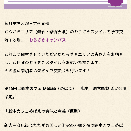
毎月第三木曜日定例開催
むらさきエリア（紫竹・紫野界隈）のむらさきスタイルを学び交
流する場、
「むらさきキャンパス」
これまで取材させていただいたむらさきエリアの皆さんをお招き
し、ご自身のむらさきスタイルをお話いただきます。
その後は参加者の皆さんで交流会も行います！
第15回は
絵本カフェ Mébaé
（めばえ）
店主 洞本昌哉
氏
が登壇
予定。
「絵本カフェめばえの意味と意義（仮題）」
新大宮商店街にたたずむ美しい町家の外観を持つ絵本カフェめば