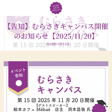
コ
ナ
ン
ビ
テ
ゲ
ン
ー
ツ
シ
【告知】むらさきキャンパス開催
へ
ョ
のお知らせ【2025/11/20】
ス
ン
キ
に
ッ
移
2025年11月12日
プ
動