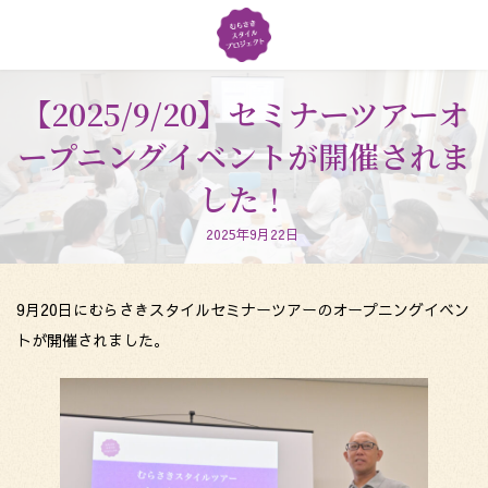
コ
ナ
ン
ビ
テ
ゲ
ン
ー
ツ
シ
【2025/9/20】セミナーツアーオ
へ
ョ
ープニングイベントが開催されま
ス
ン
キ
に
した！
ッ
移
プ
動
2025年9月22日
9月20日にむらさきスタイルセミナーツアーのオープニングイベン
トが開催されました。