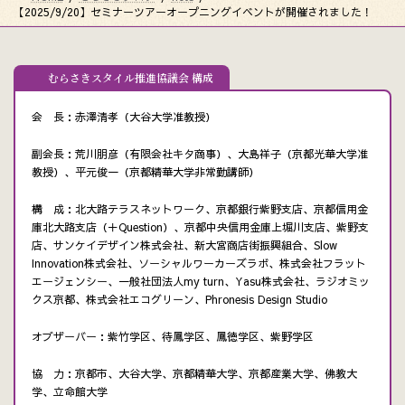
【2025/9/20】セミナーツアーオープニングイベントが開催されました！
むらさきスタイル推進協議会 構成
会 長：赤澤清孝（大谷大学准教授）
副会長：荒川朋彦（有限会社キタ商事）、大島祥子（京都光華大学准
教授）、平元俊一（京都精華大学非常勤講師）
構 成：北大路テラスネットワーク、京都銀行紫野支店、京都信用金
庫北大路支店（＋Question）、京都中央信用金庫上堀川支店、紫野支
店、サンケイデザイン株式会社、新大宮商店街振興組合、Slow
Innovation株式会社、ソーシャルワーカーズラボ、株式会社フラット
エージェンシー、一般社団法人my turn、Yasu株式会社、ラジオミッ
クス京都、株式会社エコグリーン、Phronesis Design Studio
オブザーバー：紫竹学区、待鳳学区、鳳徳学区、紫野学区
協 力：京都市、大谷大学、京都精華大学、京都産業大学、佛教大
学、立命館大学