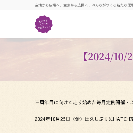
コ
ナ
空地から広場へ、空家から広間へ、みんながつくる新たな居
ン
ビ
テ
ゲ
ン
ー
ツ
シ
へ
ョ
ス
ン
キ
に
【2024/
ッ
移
プ
動
三周年目に向けて走り始めた毎月定例開催・
2024年10月25日（金）は久しぶりにHATC