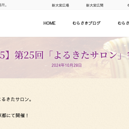
場所。
新大宮広場
新大宮広間
HOME
むらさきブログ
むら
10/25】第25回「よるきたサロン
2024年10月28日
よるきたサロン。
H京都にて開催！