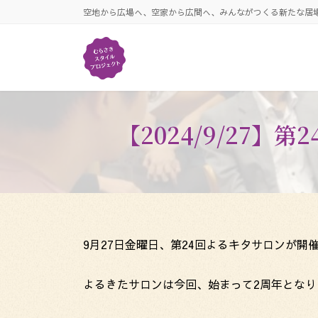
コ
ナ
空地から広場へ、空家から広間へ、みんながつくる新たな居
ン
ビ
テ
ゲ
ン
ー
ツ
シ
へ
ョ
ス
ン
キ
に
【2024/9/27
ッ
移
プ
動
9月27日金曜日、第24回よるキタサロンが開
よるきたサロンは今回、始まって2周年となり