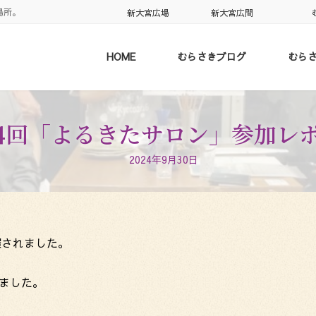
場所。
新大宮広場
新大宮広間
HOME
むらさきブログ
むら
】第24回「よるきたサロン」参加
2024年9月30日
催されました。
ました。