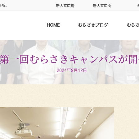
場所。
新大宮広場
新大宮広間
HOME
むらさきブログ
むら
/12】第一回むらさきキャンパスが
2024年9月12日