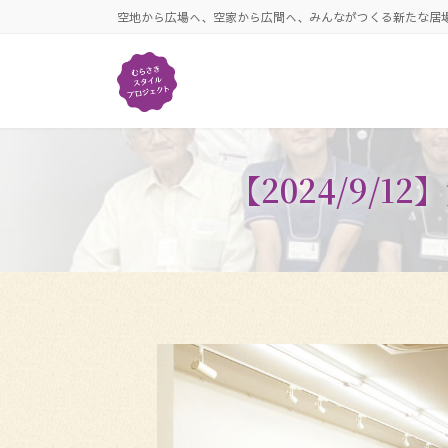
コ
ナ
空地から広場へ、空家から広間へ、みんながつくる新たな居
ン
ビ
テ
ゲ
ン
ー
ツ
シ
へ
ョ
ス
ン
キ
に
【2024/9
ッ
移
プ
動