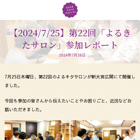
コ
ナ
ン
ビ
テ
ゲ
ン
ー
ツ
シ
【2024/7/25】第22回「よるき
へ
ョ
たサロン」参加レポート
ス
ン
キ
に
ッ
移
2024年7月26日
プ
動
7月25日木曜日、第22回のよるキタサロンが新大宮広間にて開催し
ました。
今回も参加の皆さんから伝えたいことやお困りごと、近況などお
話いただきました。