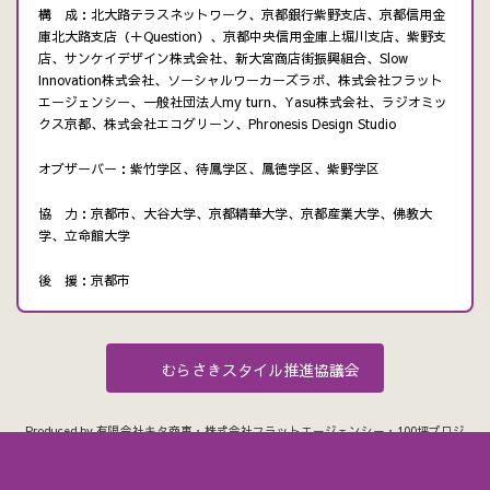
構 成：北大路テラスネットワーク、京都銀行紫野支店、京都信用金
庫北大路支店（＋Question）、京都中央信用金庫上堀川支店、紫野支
店、サンケイデザイン株式会社、新大宮商店街振興組合、Slow
Innovation株式会社、ソーシャルワーカーズラボ、株式会社フラット
エージェンシー、一般社団法人my turn、Yasu株式会社、ラジオミッ
クス京都、株式会社エコグリーン、Phronesis Design Studio
オブザーバー：紫竹学区、待鳳学区、鳳徳学区、紫野学区
協 力：京都市、大谷大学、京都精華大学、京都産業大学、佛教大
学、立命館大学
後 援：京都市
むらさきスタイル推進協議会
Produced by 有限会社キタ商事・株式会社フラットエージェンシー・100坪プロジ
ェクト
Copyright © むらさきスタイルプロジェクト All Rights Reserved.