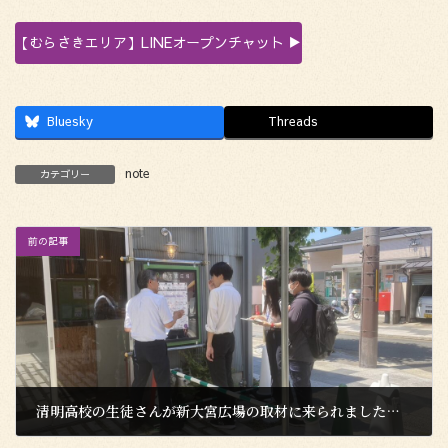
【むらさきエリア】LINEオープンチャット ▶
Bluesky
Threads
note
カテゴリー
前の記事
清明高校の生徒さんが新大宮広場の取材に来られました！②