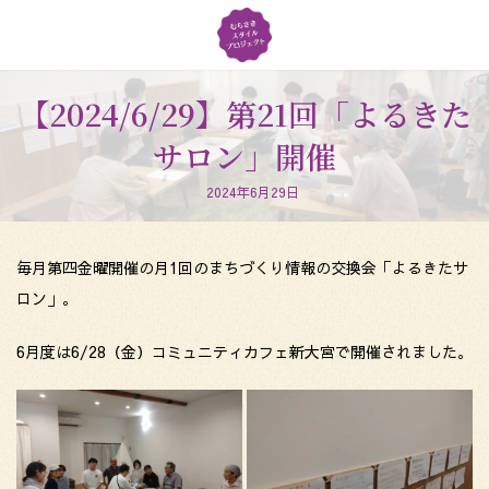
コ
ナ
ン
ビ
テ
ゲ
ン
ー
ツ
シ
【2024/6/29】第21回「よるきた
へ
ョ
サロン」開催
ス
ン
キ
に
ッ
移
2024年6月29日
プ
動
毎月第四金曜開催の月1回のまちづくり情報の交換会「よるきたサ
ロン」。
6月度は6/28（金）コミュニティカフェ新大宮で開催されました。