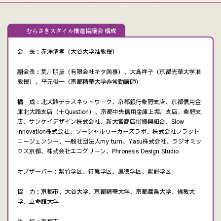
むらさきスタイル推進協議会 構成
会 長：赤澤清孝（大谷大学准教授）
副会長：荒川朋彦（有限会社キタ商事）、大島祥子（京都光華大学准
教授）、平元俊一（京都精華大学非常勤講師）
構 成：北大路テラスネットワーク、京都銀行紫野支店、京都信用金
庫北大路支店（＋Question）、京都中央信用金庫上堀川支店、紫野支
店、サンケイデザイン株式会社、新大宮商店街振興組合、Slow
Innovation株式会社、ソーシャルワーカーズラボ、株式会社フラット
エージェンシー、一般社団法人my turn、Yasu株式会社、ラジオミッ
クス京都、株式会社エコグリーン、Phronesis Design Studio
オブザーバー：紫竹学区、待鳳学区、鳳徳学区、紫野学区
協 力：京都市、大谷大学、京都精華大学、京都産業大学、佛教大
学、立命館大学