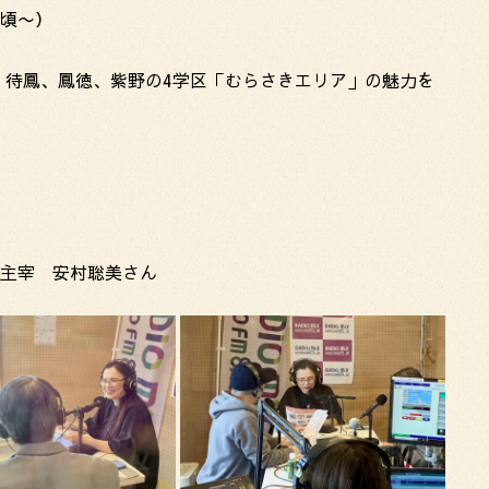
0頃〜）
、待鳳、鳳徳、紫野の4学区「むらさきエリア」の魅力を
ay 主宰 安村聡美さん