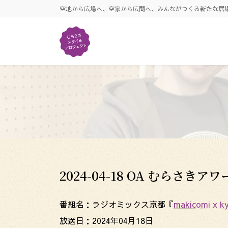
コ
ナ
空地から広場へ、空家から広間へ、みんながつくる新たな居
ン
ビ
テ
ゲ
ン
ー
ツ
シ
へ
ョ
ス
ン
キ
に
ッ
移
プ
動
2024-04-18 OA むらさきアワ
番組名：ラジオミックス京都『
makicomi x 
放送日：2024年04月18日