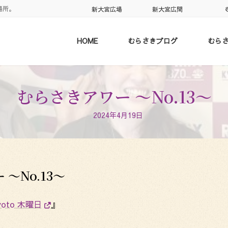
場所。
新大宮広場
新大宮広間
HOME
むらさきブログ
むら
むらさきアワー 〜No.13〜
2024年4月19日
ー 〜No.13〜
kyoto 木曜日
』