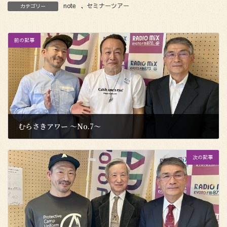
note
、
セミナーツアー
カテゴリー
前の記事
むらさきアワー 〜No.7〜
2023年10月20日
次の記事