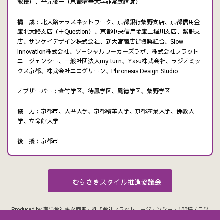
教授）、平元俊一（京都精華大学非常勤講師）
構 成：北大路テラスネットワーク、京都銀行紫野支店、京都信用金
庫北大路支店（＋Question）、京都中央信用金庫上堀川支店、紫野支
店、サンケイデザイン株式会社、新大宮商店街振興組合、Slow
Innovation株式会社、ソーシャルワーカーズラボ、株式会社フラット
エージェンシー、一般社団法人my turn、Yasu株式会社、ラジオミッ
クス京都、株式会社エコグリーン、Phronesis Design Studio
オブザーバー：紫竹学区、待鳳学区、鳳徳学区、紫野学区
協 力：京都市、大谷大学、京都精華大学、京都産業大学、佛教大
学、立命館大学
後 援：京都市
むらさきスタイル推進協議会
Produced by 有限会社キタ商事・株式会社フラットエージェンシー・100坪プロジ
ェクト