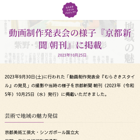
コ
ナ
ン
ビ
テ
ゲ
ン
ー
ツ
シ
動画制作発表会の様子『京都新
へ
ョ
聞 朝刊』に掲載
ス
ン
キ
に
ッ
移
2023年10月25日
プ
動
2023年9月30日(土)に行われた「動画制作発表会『むらさきスタイ
ル』の発見」の撮影や当時の様子を京都新聞 朝刊（2023年（令和
5年）10月25日（水）発行）に掲載いただきました。
芸術で地域の魅力発信
京都美術工芸大・シンガポール国立大