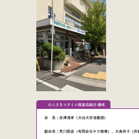
むらさきスタイル推進協議会 構成
会 長：赤澤清孝（大谷大学准教授）
副会長：荒川朋彦（有限会社キタ商事）、大島祥子（京