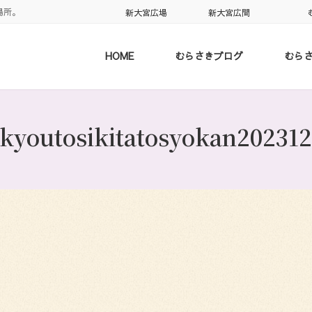
場所。
新大宮広場
新大宮広間
HOME
むらさきブログ
むら
1kyoutosikitatosyokan202312