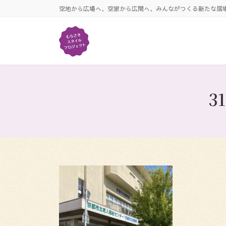
コ
ナ
空地から広場へ、空家から広間へ、みんながつくる新たな居
ン
ビ
テ
ゲ
ン
ー
ツ
シ
へ
ョ
ス
ン
キ
に
3
ッ
移
プ
動