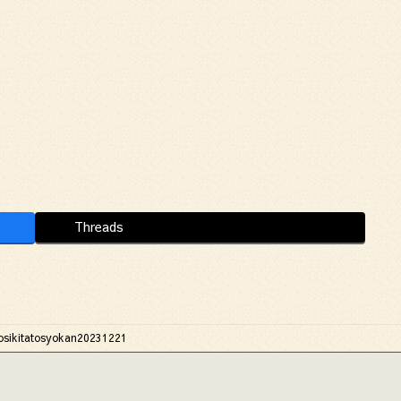
Threads
osikitatosyokan20231221