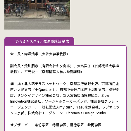
むらさきスタイル推進協議会 構成
会 長：赤澤清孝（大谷大学准教授）
副会長：荒川朋彦（有限会社キタ商事）、大島祥子（京都光華大学准
教授）、平元俊一（京都精華大学非常勤講師）
構 成：北大路テラスネットワーク、京都銀行紫野支店、京都信用金
庫北大路支店（＋Question）、京都中央信用金庫上堀川支店、紫野支
店、サンケイデザイン株式会社、新大宮商店街振興組合、Slow
Innovation株式会社、ソーシャルワーカーズラボ、株式会社フラット
エージェンシー、一般社団法人my turn、Yasu株式会社、ラジオミッ
クス京都、株式会社エコグリーン、Phronesis Design Studio
オブザーバー：紫竹学区、待鳳学区、鳳徳学区、紫野学区