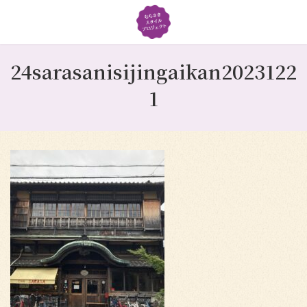
コ
ナ
ン
ビ
テ
ゲ
ン
ー
ツ
シ
24sarasanisijingaikan2023122
へ
ョ
1
ス
ン
キ
に
ッ
移
プ
動