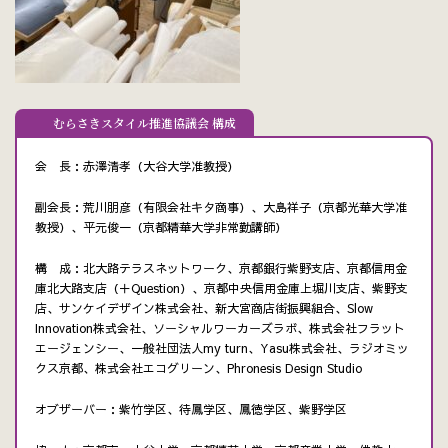
むらさきスタイル推進協議会 構成
会 長：赤澤清孝（大谷大学准教授）
副会長：荒川朋彦（有限会社キタ商事）、大島祥子（京都光華大学准
教授）、平元俊一（京都精華大学非常勤講師）
構 成：北大路テラスネットワーク、京都銀行紫野支店、京都信用金
庫北大路支店（＋Question）、京都中央信用金庫上堀川支店、紫野支
店、サンケイデザイン株式会社、新大宮商店街振興組合、Slow
Innovation株式会社、ソーシャルワーカーズラボ、株式会社フラット
エージェンシー、一般社団法人my turn、Yasu株式会社、ラジオミッ
クス京都、株式会社エコグリーン、Phronesis Design Studio
オブザーバー：紫竹学区、待鳳学区、鳳徳学区、紫野学区