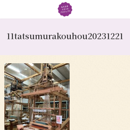
コ
ナ
ン
ビ
テ
ゲ
ン
ー
ツ
シ
11tatsumurakouhou20231221
へ
ョ
ス
ン
キ
に
ッ
移
プ
動