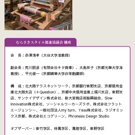
むらさきスタイル推進協議会 構成
会 長：赤澤清孝（大谷大学准教授）
副会長：荒川朋彦（有限会社キタ商事）、大島祥子（京都光華大学准
教授）、平元俊一（京都精華大学非常勤講師）
構 成：北大路テラスネットワーク、京都銀行紫野支店、京都信用金
庫北大路支店（＋Question）、京都中央信用金庫上堀川支店、紫野支
店、サンケイデザイン株式会社、新大宮商店街振興組合、Slow
Innovation株式会社、ソーシャルワーカーズラボ、株式会社フラット
エージェンシー、一般社団法人my turn、Yasu株式会社、ラジオミッ
クス京都、株式会社エコグリーン、Phronesis Design Studio
オブザーバー：紫竹学区、待鳳学区、鳳徳学区、紫野学区