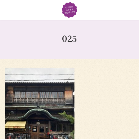
コ
ナ
ン
ビ
テ
ゲ
ン
ー
ツ
シ
025
へ
ョ
ス
ン
キ
に
ッ
移
プ
動