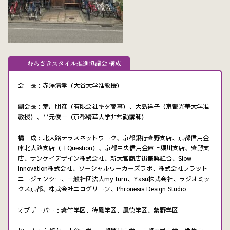
むらさきスタイル推進協議会 構成
会 長：赤澤清孝（大谷大学准教授）
副会長：荒川朋彦（有限会社キタ商事）、大島祥子（京都光華大学准
教授）、平元俊一（京都精華大学非常勤講師）
構 成：北大路テラスネットワーク、京都銀行紫野支店、京都信用金
庫北大路支店（＋Question）、京都中央信用金庫上堀川支店、紫野支
店、サンケイデザイン株式会社、新大宮商店街振興組合、Slow
Innovation株式会社、ソーシャルワーカーズラボ、株式会社フラット
エージェンシー、一般社団法人my turn、Yasu株式会社、ラジオミッ
クス京都、株式会社エコグリーン、Phronesis Design Studio
オブザーバー：紫竹学区、待鳳学区、鳳徳学区、紫野学区