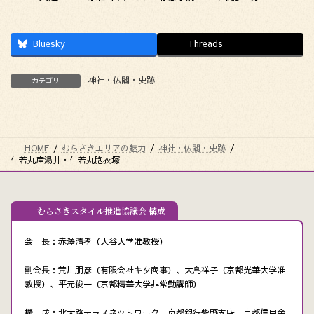
Bluesky
Threads
神社・仏閣・史跡
カテゴリ
HOME
むらさきエリアの魅力
神社・仏閣・史跡
牛若丸産湯井・牛若丸胞衣塚
むらさきスタイル推進協議会 構成
会 長：赤澤清孝（大谷大学准教授）
副会長：荒川朋彦（有限会社キタ商事）、大島祥子（京都光華大学准
教授）、平元俊一（京都精華大学非常勤講師）
構 成：北大路テラスネットワーク、京都銀行紫野支店、京都信用金