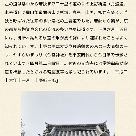
左の道は洛中から若狭まで二十里の道のりの上野街道（丹波道、
氷室道）で周山街道開通まで杉坂、真弓、山国、知井を経て、若
狭と呼ばれた往来の多い洛北の主要道でした。若狭から鯖が、京
の都から物資や文化の交流の多い歴史街道です。旧暦六月十五日
には、御所へ納める氷室の氷が馬の背により運ばれたことはよく
知られています。上野の里は大災や疫病鎮めの京の三大奇祭の一
つ、やすらいまつり（今宮神社）を平安時代から今日まで伝承さ
れています（四月第二日曜日）。付近の光念寺には常盤御前が安
産を祈願したとされる常盤腹帯地蔵も祀られています。 平成二
十六年十一月 上野新三郎」