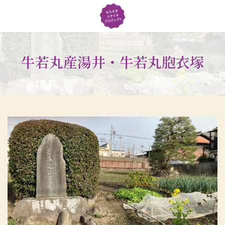
コ
ナ
ン
ビ
テ
ゲ
ン
ー
ツ
シ
牛若丸産湯井・牛若丸胞衣塚
へ
ョ
ス
ン
キ
に
ッ
移
プ
動