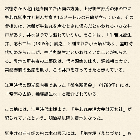
常徳寺から北山通を隔てた西南の方角、上野新三郎氏の畑の中に
牛若丸誕生井と刻んだ高さ1.5メートルの石碑が立っている。その
背後には、常盤が牛若丸を産むときに汲んだといわれる小さな井
戸があり、井水は今でも涸れていない。そこには、「牛若丸誕生
井、応永二年（1395年）調之」と刻まれた小石塔があり、室町時
代初めからここが、牛若丸誕生地といわれていたことが知られ
る。農地の所有者の上野氏は、代々源家に仕え、源義朝の命で、
常盤御前の出産を助け、この井戸を守ってきたと伝えている。
江戸時代の観光案内書であった「都名所図会」（1780年）には、
「常盤の古跡、義経誕生水」と紹介されている。
この地には、江戸時代末期まで、「牛若丸産湯大弁財天女社」が
祀られていたという。明治期以降に農地になった。
誕生井のある畑の松の木の根元には、「胞衣塚（えなづか）」も