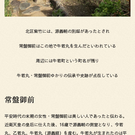
北区紫竹には、源義朝の別邸があったとされ
常盤御前はこの地で牛若丸を生んだといわれている
周辺には牛若町という町名が残り
牛若丸・常盤御前ゆかりの伝承や史跡が点在している
常盤御前
平安時代の末期の女性・常盤御前は美しい人であったと伝わる。
近衛天皇の皇后に仕えた後、16歳で源義朝の側室となり、今若
丸、乙若丸、牛若丸（源義経）を産む。牛若丸が生まれたのは平