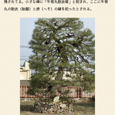
残されてる。小さな碑に「牛若丸胞衣塚」と刻まれ、ここに牛若
丸の胞衣（胎盤）と臍（へそ）の緒を祀ったとされる。