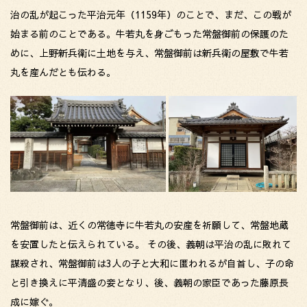
治の乱が起こった平治元年（1159年）のことで、まだ、この戦が
始まる前のことである。牛若丸を身ごもった常盤御前の保護のた
めに、上野新兵衛に土地を与え、常盤御前は新兵衛の屋敷で牛若
丸を産んだとも伝わる。
常盤御前は、近くの常徳寺に牛若丸の安産を祈願して、常盤地蔵
を安置したと伝えられている。 その後、義朝は平治の乱に敗れて
謀殺され、常盤御前は3人の子と大和に匿われるが自首し、子の命
と引き換えに平清盛の妾となり、後、義朝の家臣であった藤原長
成に嫁ぐ。