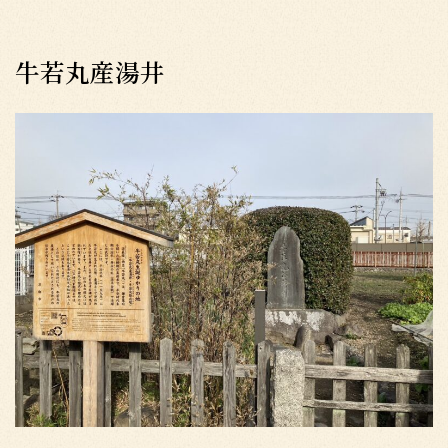
牛若丸産湯井