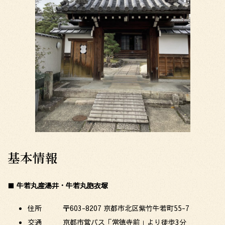
基本情報
■
牛若丸産湯井・牛若丸胞衣塚
住所 〒603-8207 京都市北区紫竹牛若町55-7
交通 京都市営バス「常徳寺前」より徒歩3分