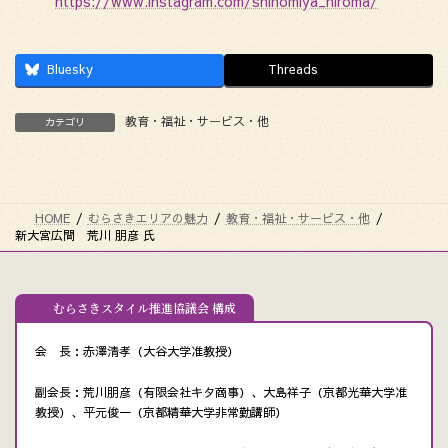
https://www.instagram.com/shinomiya_hiroma/
Bluesky
Threads
教育・福祉・サービス・他
カテゴリ
HOME
むらさきエリアの魅力
教育・福祉・サービス・他
新大宮広間 荒川 朋彦 氏
むらさきスタイル推進協議会 構成
会 長：赤澤清孝（大谷大学准教授）
副会長：荒川朋彦（有限会社キタ商事）、大島祥子（京都光華大学准
教授）、平元俊一（京都精華大学非常勤講師）