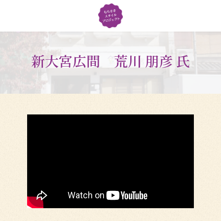
コ
ナ
ン
ビ
テ
ゲ
ン
ー
ツ
シ
新大宮広間 荒川 朋彦 氏
へ
ョ
ス
ン
キ
に
ッ
移
プ
動