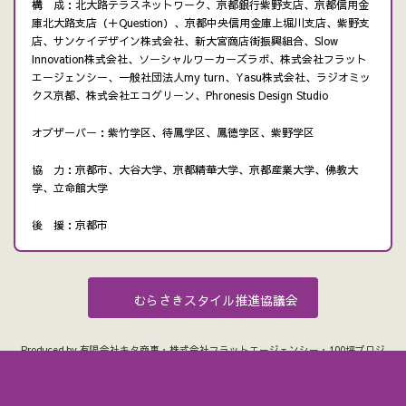
構 成：北大路テラスネットワーク、京都銀行紫野支店、京都信用金
庫北大路支店（＋Question）、京都中央信用金庫上堀川支店、紫野支
店、サンケイデザイン株式会社、新大宮商店街振興組合、Slow
Innovation株式会社、ソーシャルワーカーズラボ、株式会社フラット
エージェンシー、一般社団法人my turn、Yasu株式会社、ラジオミッ
クス京都、株式会社エコグリーン、Phronesis Design Studio
オブザーバー：紫竹学区、待鳳学区、鳳徳学区、紫野学区
協 力：京都市、大谷大学、京都精華大学、京都産業大学、佛教大
学、立命館大学
後 援：京都市
むらさきスタイル推進協議会
Produced by 有限会社キタ商事・株式会社フラットエージェンシー・100坪プロジ
ェクト
Copyright © むらさきスタイルプロジェクト All Rights Reserved.