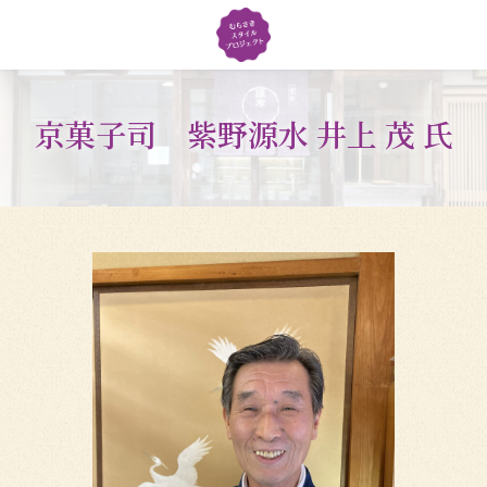
コ
ナ
ン
ビ
テ
ゲ
ン
ー
ツ
シ
京菓子司 紫野源水 井上 茂 氏
へ
ョ
ス
ン
キ
に
ッ
移
プ
動