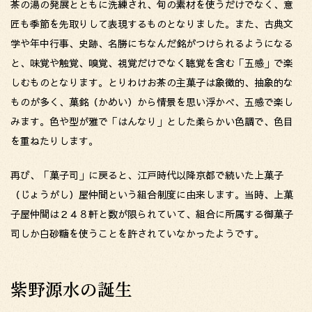
茶の湯の発展とともに洗練され、旬の素材を使うだけでなく、意
匠も季節を先取りして表現するものとなりました。また、古典文
学や年中行事、史跡、名勝にちなんだ銘がつけられるようになる
と、味覚や触覚、嗅覚、視覚だけでなく聴覚を含む「五感」で楽
しむものとなります。とりわけお茶の主菓子は象徴的、抽象的な
ものが多く、菓銘（かめい）から情景を思い浮かべ、五感で楽し
みます。色や型が雅で「はんなり」とした柔らかい色調で、色目
を重ねたりします。
再び、「菓子司」に戻ると、江戸時代以降京都で続いた上菓子
（じょうがし）屋仲間という組合制度に由来します。当時、上菓
子屋仲間は２４８軒と数が限られていて、組合に所属する御菓子
司しか白砂糖を使うことを許されていなかったようです。
紫野源水の誕生