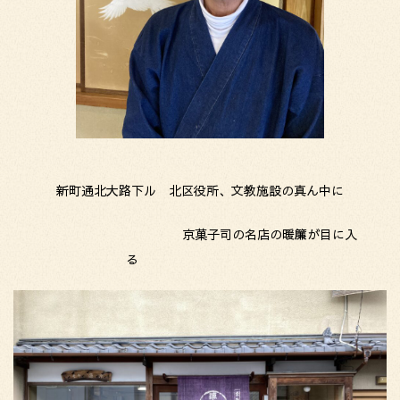
新町通北大路下ル 北区役所、文教施設の真ん中に
京菓子司の名店の暖簾が目に入
る