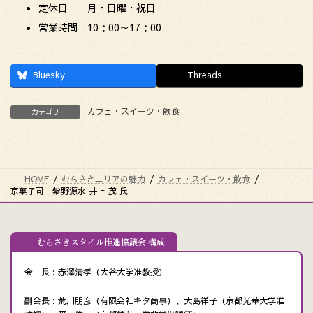
定休日 月・日曜・祝日
営業時間 10：00～17：00
Bluesky
Threads
カフェ・スイーツ・飲食
カテゴリ
HOME
むらさきエリアの魅力
カフェ・スイーツ・飲食
京菓子司 紫野源水 井上 茂 氏
むらさきスタイル推進協議会 構成
会 長：赤澤清孝（大谷大学准教授）
副会長：荒川朋彦（有限会社キタ商事）、大島祥子（京都光華大学准