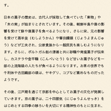
す。
日本の菓子の歴史は、古代人が採取して食べていた「果物」や
「木の実」が始まりとされています。その後、朝鮮半島や唐の影
響を受けて餅や唐菓子を食べるようになり、さらに宋、元の影響
を受けて蒸羊羹（むしようかん）や薯蕷饅頭（じょうよまんじゅ
う）などが工夫され、公家貴族から一般庶民も楽しむようになり
ます。さらに、ポルトガル船の漂着と共に砂糖や南蛮菓子が伝来
し、カステラや金平糖（こんぺいとう）など甘いお菓子などを一
部の上流階級の人たちが食べるようになります。お茶の世界でも
千利休や古田織部の頃は、ヤキグリ、コブなど素朴なものだった
ようです。
その後、江戸期を通じて京都を中心としてお菓子の文化が発展し
ていきます。京の菓子は、二十四節気（にじゅうよんせっき）を
はじめとする四季の移ろいを大切にする精神性のもとに生まれ、