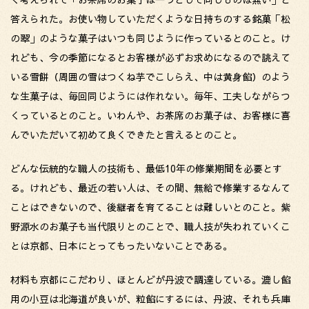
答えられた。お使い物していただくような日持ちのする銘菓「松
の翠」のような菓子はいつも同じように作っているとのこと。け
れども、今の季節になるとお客様が必ずお求めになるので誂えて
いる雪餅（周囲の雪はつくね芋でこしらえ、中は黄身餡）のよう
な生菓子は、毎回同じようには作れない。毎年、工夫しながらつ
くっているとのこと。いわんや、お茶席のお菓子は、お客様に喜
んでいただいて初めて良くできたと言えるとのこと。
どんな伝統的な職人の技術も、最低10年の修業期間を必要とす
る。けれども、最近の若い人は、その間、無給で修業するなんて
ことはできないので、後継者を育てることは難しいとのこと。紫
野源水のお菓子も当代限りとのことで、職人技が失われていくこ
とは京都、日本にとってもったいないことである。
材料も京都にこだわり、ほとんどが丹波で調達している。漉し餡
用の小豆は北海道が良いが、粒餡にするには、丹波、それも兵庫