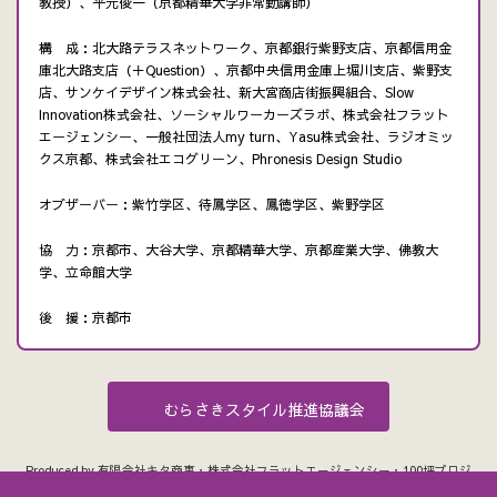
教授）、平元俊一（京都精華大学非常勤講師）
構 成：北大路テラスネットワーク、京都銀行紫野支店、京都信用金
庫北大路支店（＋Question）、京都中央信用金庫上堀川支店、紫野支
店、サンケイデザイン株式会社、新大宮商店街振興組合、Slow
Innovation株式会社、ソーシャルワーカーズラボ、株式会社フラット
エージェンシー、一般社団法人my turn、Yasu株式会社、ラジオミッ
クス京都、株式会社エコグリーン、Phronesis Design Studio
オブザーバー：紫竹学区、待鳳学区、鳳徳学区、紫野学区
協 力：京都市、大谷大学、京都精華大学、京都産業大学、佛教大
学、立命館大学
後 援：京都市
むらさきスタイル推進協議会
Produced by 有限会社キタ商事・株式会社フラットエージェンシー・100坪プロジ
ェクト