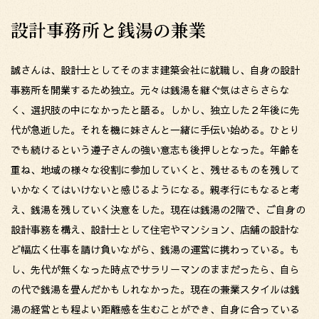
設計事務所と銭湯の兼業
誠さんは、設計士としてそのまま建築会社に就職し、自身の設計
事務所を開業するため独立。元々は銭湯を継ぐ気はさらさらな
く、選択肢の中になかったと語る。しかし、独立した２年後に先
代が急逝した。それを機に妹さんと一緒に手伝い始める。ひとり
でも続けるという遵子さんの強い意志も後押しとなった。年齢を
重ね、地域の様々な役割に参加していくと、残せるものを残して
いかなくてはいけないと感じるようになる。親孝行にもなると考
え、銭湯を残していく決意をした。現在は銭湯の2階で、ご自身の
設計事務を構え、設計士として住宅やマンション、店舗の設計な
ど幅広く仕事を請け負いながら、銭湯の運営に携わっている。も
し、先代が無くなった時点でサラリーマンのままだったら、自ら
の代で銭湯を畳んだかもしれなかった。現在の兼業スタイルは銭
湯の経営とも程よい距離感を生むことができ、自身に合っている