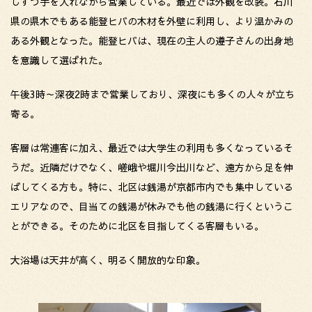
しずつ手を入れながら営業している。最近では外観を改装。石川
県の県木でもある能登ヒバの木材を外壁に利用し、より温かみの
ある外観となった。能登ヒバは、現在の主人の遵子さんの出身地
を意識して選ばれた。
午後3時～深夜2時まで営業しており、深夜にも多くの人々が立ち
寄る。
客層は常連客に加え、最近では大学生の利用も多くなっているそ
うだ。近隣だけでなく、嵯峨や堀川今出川など、遠方から足を伸
ばしてくる方も。特に、北区は銭湯が京都市内でも集中している
エリアなので、目当ての銭湯が休みでも他の銭湯に行くというこ
とができる。そのために北区を目指してくる客層もいる。
大浴場は天井が高く、明るく開放的な印象。