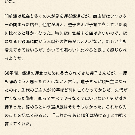
いた。
門前湯は現在も多くの人が足を運ぶ銭湯だが、商店街はシャッタ
ーの閉まった店や、住宅が増え、遵子さんが子育てをしていた頃
に比べると静かになった。特に夜に営業する店は少ないので、夜
になると銭湯に向かう人以外の往来がほとんどない。新しい店も
増えてきてはいるが、かつての賑わいに比べると寂しく感じられ
るようだ。
60年間、銭湯の運営のために尽力されてきた遵子さんだが、一度
も辞めようと思ったことはないと言う。遵子さんが現当主になっ
たのは、先代のご主人が10年ほど前に亡くなってからだ。先代が
亡くなった際も、却ってすべてやらなくてはいけないと気が引き
締まった。辞めるという選択肢はそもそもなかった。これから先
のことを訊ねてみると、「これからあと10年は続ける」と力強く
答えてくれた。