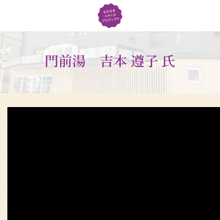
コ
ナ
ン
ビ
テ
ゲ
ン
ー
ツ
シ
門前湯 吉本 遵子 氏
へ
ョ
ス
ン
キ
に
ッ
移
プ
動