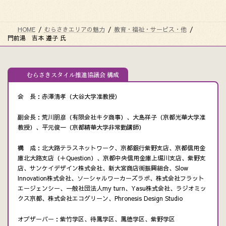
HOME
むらさきエリアの魅力
教育・福祉・サービス・他
門前湯 吉本 遵子 氏
むらさきスタイル推進協議会 構成
会 長：赤澤清孝（大谷大学准教授）
副会長：荒川朋彦（有限会社キタ商事）、大島祥子（京都光華大学准
教授）、平元俊一（京都精華大学非常勤講師）
構 成：北大路テラスネットワーク、京都銀行紫野支店、京都信用金
庫北大路支店（＋Question）、京都中央信用金庫上堀川支店、紫野支
店、サンケイデザイン株式会社、新大宮商店街振興組合、Slow
Innovation株式会社、ソーシャルワーカーズラボ、株式会社フラット
エージェンシー、一般社団法人my turn、Yasu株式会社、ラジオミッ
クス京都、株式会社エコグリーン、Phronesis Design Studio
オブザーバー：紫竹学区、待鳳学区、鳳徳学区、紫野学区