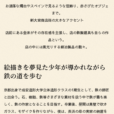
お洒落な燭台やスペインで見るような窓飾り、赤さびたオブジェ
まで。
新大宮商店街の大きなアクセント
店前にある金床がその存在感を主張し、店の鉄製建具も自らの作
品という。
店の中には黒光りする鍛冶製品の数々。
絵描きを夢見た少年が導かれながら
鉄の道を歩む
京都出身で成安造形大学立体造形クラスの1期生として、鉄の師匠
と出会う。石、樹脂、鉄等さまざまな素材を扱う中で鉄が最も楽
しく、鉄の作家となることを目指す。卒業後、昼間は黒壁で吹き
ガラス、モザイクを作りながら、夜は、長浜の母の実家の納屋を