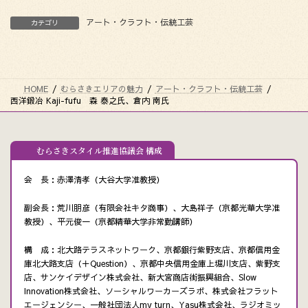
アート・クラフト・伝統工芸
カテゴリ
HOME
むらさきエリアの魅力
アート・クラフト・伝統工芸
西洋鍛冶 Kaji-fufu 森 泰之氏、倉内 南氏
むらさきスタイル推進協議会 構成
会 長：赤澤清孝（大谷大学准教授）
副会長：荒川朋彦（有限会社キタ商事）、大島祥子（京都光華大学准
教授）、平元俊一（京都精華大学非常勤講師）
構 成：北大路テラスネットワーク、京都銀行紫野支店、京都信用金
庫北大路支店（＋Question）、京都中央信用金庫上堀川支店、紫野支
店、サンケイデザイン株式会社、新大宮商店街振興組合、Slow
Innovation株式会社、ソーシャルワーカーズラボ、株式会社フラット
エージェンシー、一般社団法人my turn、Yasu株式会社、ラジオミッ