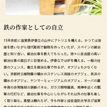
鉄の作家としての自立
15年余前に滋賀県伊香立の山中にアトリエを構える。かつては溶
接を使いながら現代彫刻で動物を作っていたが、スペインの鍛冶
屋と知り合い、鍛冶仕事を教えてもらった。徐々に自由度の高い
鍛冶仕事の面白さに目覚める。伊香立では炉を構える。一般の住
居のフェンス、衝立を鍛冶仕事で作るが、オブジェも少なくな
い。京都府立植物園の噴水のステンレス溶接のオブジェ、長浜の
噴水のオブジェ、ヤンマーミュージアムのオブジェ、オーパの裏
寺側の非常階段の装飾パネル、ガラス照明器具、南禅寺近くの瓢
箪の行灯など、鍛冶仕事を中心にしながらそれ以外の仕事も楽し
く取り組む。黒壁は離れたが、今も作家と成安造形大学及び滋賀