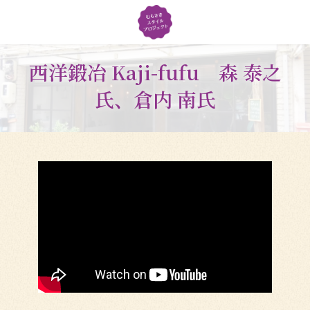
コ
ナ
ン
ビ
テ
ゲ
ン
ー
ツ
シ
西洋鍛冶 Kaji-fufu 森 泰之
へ
ョ
氏、倉内 南氏
ス
ン
キ
に
ッ
移
プ
動