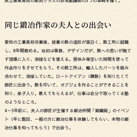
県立栗東高校の彫刻クラスの非常勤講師の3つの草鞋を履く。
同じ鍛冶作家の夫人との出会い
愛知の工業高校卒業後、授業の鉄の造形が面白く、鉄工所に就職
し、8年間務める。当初は事務、デザインだが、鉄への思いが絶て
ず現場に入り、溶接などを覚える。昼休み等空いた時間を使って
作品作りをさせてもらう。その鉄工所は、輸入したパーツを組み
合わせて、溶接していた。ロートアイアン（錬鉄）を知りたくて
師匠に出会う。鉄を叩いて、オブジェを作ることができることを
知り、弟子入り。教えてもらえるが、仕事は自分で取ってくる塾
のようなところ。
4～5年前に、夫人の師匠が主催する鍛冶仲間「鍛鐵組」のイベン
ト（年に数回、一般の方に鍛冶仕事を体験してもらい、本物の鍛
冶仕事を知ってもらう）で出会う。