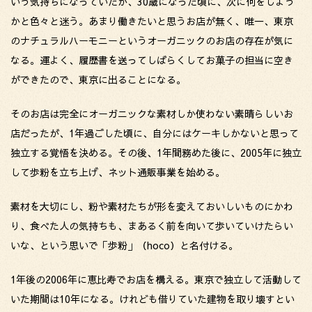
いう気持ちになっていたが、30歳になった頃に、次に何をしよう
かと色々と迷う。あまり働きたいと思うお店が無く、唯一、東京
のナチュラルハーモニーというオーガニックのお店の存在が気に
なる。運よく、履歴書を送ってしばらくしてお菓子の担当に空き
ができたので、東京に出ることになる。
そのお店は完全にオーガニックな素材しか使わない素晴らしいお
店だったが、1年過ごした頃に、自分にはケーキしかないと思って
独立する覚悟を決める。その後、1年間務めた後に、2005年に独立
して歩粉を立ち上げ、ネット通販事業を始める。
素材を大切にし、粉や素材たちが形を変えておいしいものにかわ
り、食べた人の気持ちも、まあるく前を向いて歩いていけたらい
いな、という思いで「歩粉」（hoco）と名付ける。
1年後の2006年に恵比寿でお店を構える。東京で独立して活動して
いた期間は10年になる。けれども借りていた建物を取り壊すとい