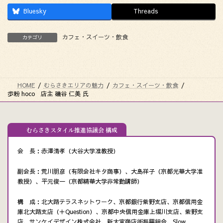
Bluesky
Threads
カフェ・スイーツ・飲食
カテゴリ
HOME
むらさきエリアの魅力
カフェ・スイーツ・飲食
歩粉 hoco 店主 磯谷 仁美 氏
むらさきスタイル推進協議会 構成
会 長：赤澤清孝（大谷大学准教授）
副会長：荒川朋彦（有限会社キタ商事）、大島祥子（京都光華大学准
教授）、平元俊一（京都精華大学非常勤講師）
構 成：北大路テラスネットワーク、京都銀行紫野支店、京都信用金
庫北大路支店（＋Question）、京都中央信用金庫上堀川支店、紫野支
店、サンケイデザイン株式会社、新大宮商店街振興組合、Slow