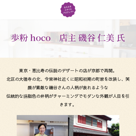
コ
ナ
ン
ビ
テ
ゲ
ン
ー
ツ
シ
歩粉 hoco 店主 磯谷 仁美 氏
へ
ョ
ス
ン
キ
に
ッ
移
プ
動
東京・恵比寿の伝説のデザートの店が京都で再開。
北区の大徳寺の北、今宮神社近くに昭和初期の町家を改装し、笑
顔が素敵な磯谷さんの人柄が表れるような
伝統的な臙脂色の弁柄がチャーミングでモダンな外観が人目を引
きます。