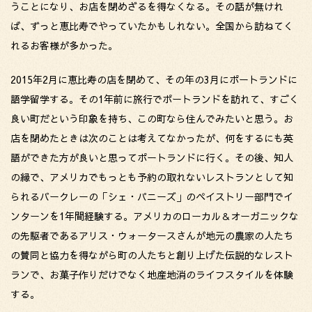
うことになり、お店を閉めざるを得なくなる。その話が無けれ
ば、ずっと恵比寿でやっていたかもしれない。全国から訪ねてく
れるお客様が多かった。
2015年2月に恵比寿の店を閉めて、その年の3月にポートランドに
語学留学する。その1年前に旅行でポートランドを訪れて、すごく
良い町だという印象を持ち、この町なら住んでみたいと思う。お
店を閉めたときは次のことは考えてなかったが、何をするにも英
語ができた方が良いと思ってポートランドに行く。その後、知人
の縁で、アメリカでもっとも予約の取れないレストランとして知
られるバークレーの「シェ・パニーズ」のペイストリー部門でイ
ンターンを1年間経験する。アメリカのローカル＆オーガニックな
の先駆者であるアリス・ウォータースさんが地元の農家の人たち
の賛同と協力を得ながら町の人たちと創り上げた伝説的なレスト
ランで、お菓子作りだけでなく地産地消のライフスタイルを体験
する。