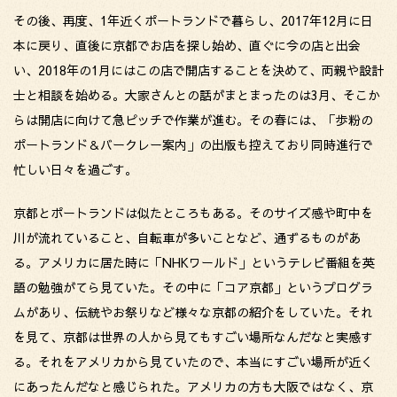
その後、再度、1年近くポートランドで暮らし、2017年12月に日
本に戻り、直後に京都でお店を探し始め、直ぐに今の店と出会
い、2018年の1月にはこの店で開店することを決めて、両親や設計
士と相談を始める。大家さんとの話がまとまったのは3月、そこか
らは開店に向けて急ピッチで作業が進む。その春には、「歩粉の
ポートランド＆バークレー案内」の出版も控えており同時進行で
忙しい日々を過ごす。
京都とポートランドは似たところもある。そのサイズ感や町中を
川が流れていること、自転車が多いことなど、通ずるものがあ
る。アメリカに居た時に「NHKワールド」というテレビ番組を英
語の勉強がてら見ていた。その中に「コア京都」というプログラ
ムがあり、伝統やお祭りなど様々な京都の紹介をしていた。それ
を見て、京都は世界の人から見てもすごい場所なんだなと実感す
る。それをアメリカから見ていたので、本当にすごい場所が近く
にあったんだなと感じられた。アメリカの方も大阪ではなく、京