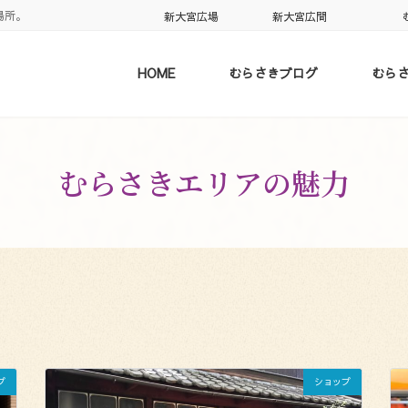
場所。
新大宮広場
新大宮広間
HOME
むらさきブログ
むら
むらさきエリアの魅力
プ
ショップ