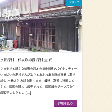
ショップ
京都深村 代表取締役 深村 圭 氏
ひっそりと静かな紫野の路地の4軒長屋でバイタリティ一
いっぱいの深村さんが次々とあふれ出る新規事業に取り
組む 本業は？ お話を聞くまで、最近、京都に移転して
きて、西陣の職人に触発されて、西陣織のジーンズを企
画販売しようとし […]
詳細を見る