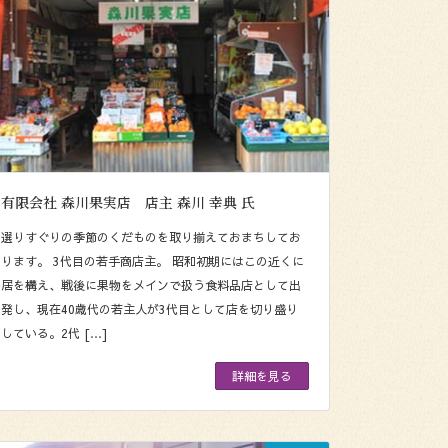
有限会社 森川果実店 店主 森川 幸典 氏
選りすぐりの季節のくだものを取り揃えておまちしてお
ります。 3代目の若手商店主。 昭和初期にはこの近くに
居を構え、戦後に果物をメインで扱う食料品店として出
発し、現在40歳代の若主人が3代目として店を切り盛り
している。2代 […]
詳細を見る