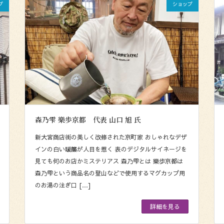
プ
ショップ
森乃雫 樂歩京都 代表 山口 旭 氏
新大宮商店街の美しく改修された京町家 おしゃれなデザ
インの白い暖簾が人目を惹く 表のデジタルサイネージを
見ても何のお店かミステリアス 森乃雫とは 樂歩京都は
森乃雫という商品名の登山などで使用するマグカップ用
のお湯の注ぎ口 […]
詳細を見る