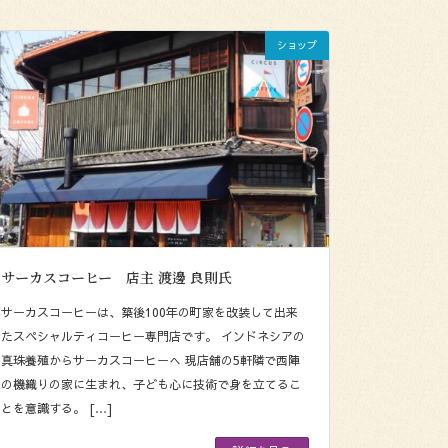
ショップ
サーカスコーヒー 店主 渡邊 良則氏
サーカスコーヒーは、築後100年の町家を改装して出来
たスペシャルティコーヒー専門店です。 インドネシアの
真珠養殖からサーカスコーヒーへ 現店舗の5軒隣で西陣
の機織りの家に生まれ、子ども心に技術で身を立てるこ
とを意識する。 […]