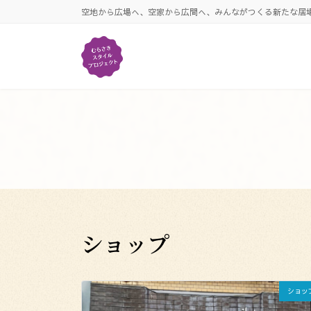
コ
ナ
空地から広場へ、空家から広間へ、みんながつくる新たな居
ン
ビ
テ
ゲ
ン
ー
ツ
シ
へ
ョ
ス
ン
キ
に
ッ
移
プ
動
ショップ
ショッ