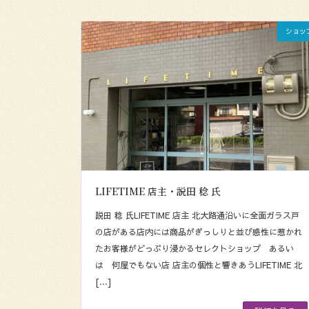
ショッ
LIFETIME 店主・説田 稔 氏
説田 稔 氏LIFETIME 店主 北大路通沿いに全面ガラス戸
の店がある店内には商品がぎっしりと並び感性に惹かれ
たお客様がどっぷり浸かるセレクトショップ あるい
は 何屋でもない店 店主の個性と響きあうLIFETIME 北
[…]