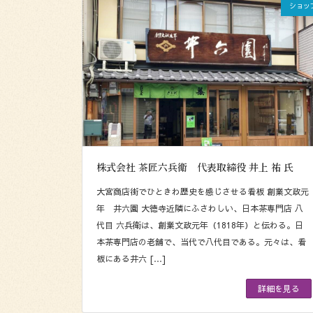
ショッ
株式会社 茶匠六兵衛 代表取締役 井上 祐 氏
大宮商店街でひときわ歴史を感じさせる看板 創業文政元
年 井六園 大徳寺近隣にふさわしい、日本茶専門店 八
代目 六兵衛は、創業文政元年（1818年）と伝わる。日
本茶専門店の老舗で、当代で八代目である。元々は、看
板にある井六 […]
詳細を見る