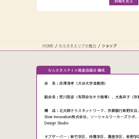
詳細を見る
HOME
むらさきエリアの魅力
ショップ
むらさきスタイル推進協議会 構成
会 長：赤澤清孝（大谷大学准教授）
副会長：荒川朋彦（有限会社キタ商事）、大島祥子（京
構 成：北大路テラスネットワーク、京都銀行紫野支店、
Slow Innovation株式会社、ソーシャルワーカーズ
Design Studio
オブザーバー：紫竹学区、待鳳学区、鳳徳学区、紫野学