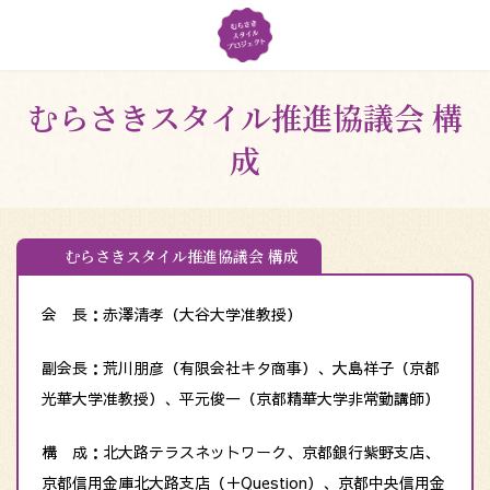
コ
ナ
ン
ビ
テ
ゲ
ン
ー
ツ
シ
むらさきスタイル推進協議会 構
へ
ョ
ス
ン
成
キ
に
ッ
移
プ
動
むらさきスタイル推進協議会 構成
会 長：赤澤清孝（大谷大学准教授）
副会長：荒川朋彦（有限会社キタ商事）、大島祥子（京都
光華大学准教授）、平元俊一（京都精華大学非常勤講師）
構 成：北大路テラスネットワーク、京都銀行紫野支店、
京都信用金庫北大路支店（＋Question）、京都中央信用金