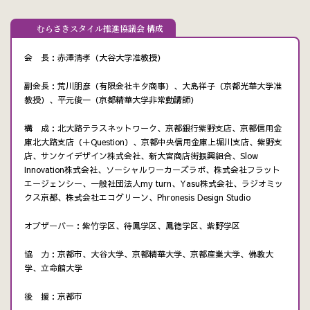
むらさきスタイル推進協議会 構成
会 長：赤澤清孝（大谷大学准教授）
副会長：荒川朋彦（有限会社キタ商事）、大島祥子（京都光華大学准
教授）、平元俊一（京都精華大学非常勤講師）
構 成：北大路テラスネットワーク、京都銀行紫野支店、京都信用金
庫北大路支店（＋Question）、京都中央信用金庫上堀川支店、紫野支
店、サンケイデザイン株式会社、新大宮商店街振興組合、Slow
Innovation株式会社、ソーシャルワーカーズラボ、株式会社フラット
エージェンシー、一般社団法人my turn、Yasu株式会社、ラジオミッ
クス京都、株式会社エコグリーン、Phronesis Design Studio
オブザーバー：紫竹学区、待鳳学区、鳳徳学区、紫野学区
協 力：京都市、大谷大学、京都精華大学、京都産業大学、佛教大
学、立命館大学
後 援：京都市