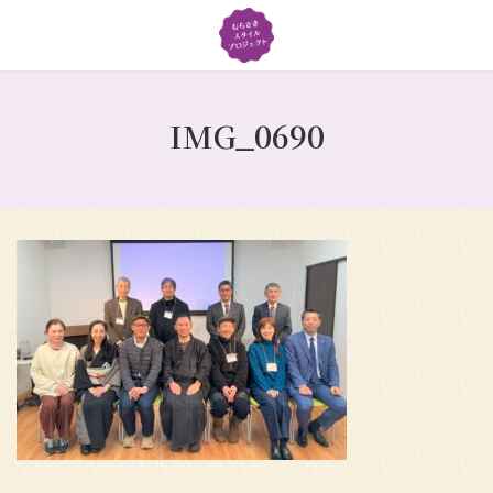
コ
ナ
ン
ビ
テ
ゲ
ン
ー
ツ
シ
IMG_0690
へ
ョ
ス
ン
キ
に
ッ
移
プ
動