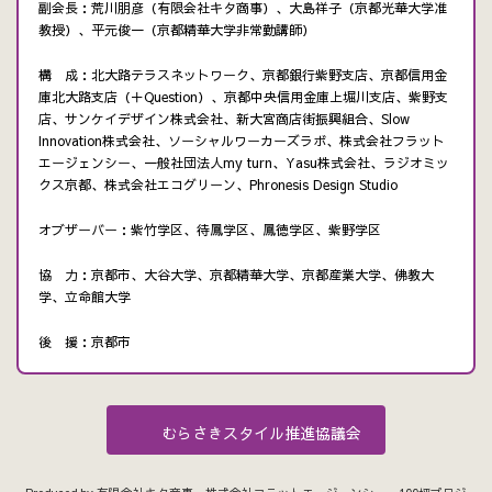
副会長：荒川朋彦（有限会社キタ商事）、大島祥子（京都光華大学准
教授）、平元俊一（京都精華大学非常勤講師）
構 成：北大路テラスネットワーク、京都銀行紫野支店、京都信用金
庫北大路支店（＋Question）、京都中央信用金庫上堀川支店、紫野支
店、サンケイデザイン株式会社、新大宮商店街振興組合、Slow
Innovation株式会社、ソーシャルワーカーズラボ、株式会社フラット
エージェンシー、一般社団法人my turn、Yasu株式会社、ラジオミッ
クス京都、株式会社エコグリーン、Phronesis Design Studio
オブザーバー：紫竹学区、待鳳学区、鳳徳学区、紫野学区
協 力：京都市、大谷大学、京都精華大学、京都産業大学、佛教大
学、立命館大学
後 援：京都市
むらさきスタイル推進協議会