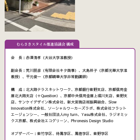
むらさきスタイル推進協議会 構成
会 長：赤澤清孝（大谷大学准教授）
副会長：荒川朋彦（有限会社キタ商事）、大島祥子（京都光華大学准
教授）、平元俊一（京都精華大学非常勤講師）
構 成：北大路テラスネットワーク、京都銀行紫野支店、京都信用金
庫北大路支店（＋Question）、京都中央信用金庫上堀川支店、紫野支
店、サンケイデザイン株式会社、新大宮商店街振興組合、Slow
Innovation株式会社、ソーシャルワーカーズラボ、株式会社フラット
エージェンシー、一般社団法人my turn、Yasu株式会社、ラジオミッ
クス京都、株式会社エコグリーン、Phronesis Design Studio
オブザーバー：紫竹学区、待鳳学区、鳳徳学区、紫野学区