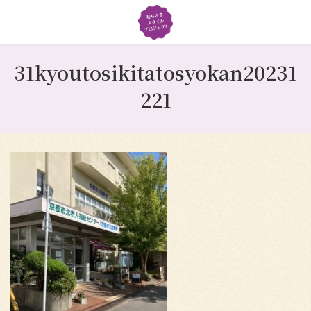
コ
ナ
ン
ビ
テ
ゲ
ン
ー
ツ
シ
31kyoutosikitatosyokan20231
へ
ョ
221
ス
ン
キ
に
ッ
移
プ
動